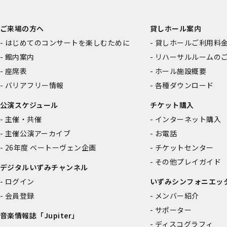
ご来場の方へ
貸しホール案内
はじめてのコンサートを楽しむために
貸しホールご利用料
館内案内
リハーサルルームの
座席表
ホール施設概要
バリアフリー情報
各種ダウンロード
公演スケジュール
チケット購入
主催・共催
インターネット購入
主催公演アーカイブ
お電話
26年度 ベートーヴェン企画
チケットセンター
その他プレイガイド
デジタルいずみチャンネル
ログイン
いずみシンフォニエッ
会員登録
メンバー紹介
サポーター
音楽情報誌「Jupiter」
ディスコグラフィ