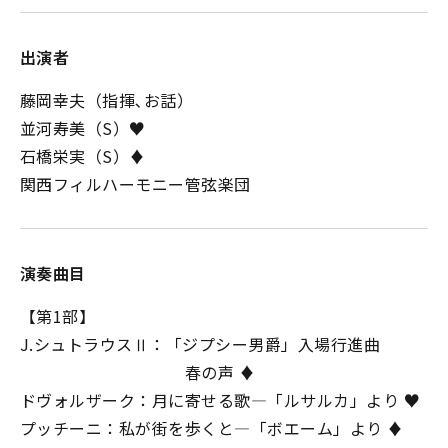
出演者
藤岡幸夫（指揮､お話）
並河寿美（S）♥
石橋栄実（S）♦
関西フィルハーモニー管弦楽団
演奏曲目
【第1部】
J.シュトラウスⅡ：「ジプシー男爵」入場行進曲
春の声 ♦
ドヴォルザーク：月に寄せる歌―「ルサルカ」より ♥
プッチーニ：私が街を歩くと―「ボエーム」より ♦