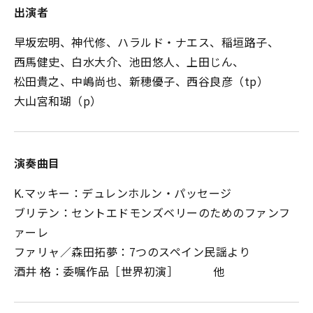
出演者
早坂宏明、神代修、ハラルド・ナエス、稲垣路子、
西馬健史、白水大介、池田悠人、上田じん、
松田貴之、中嶋尚也、新穂優子、西谷良彦（tp）
大山宮和瑚（p）
演奏曲目
K.マッキー：デュレンホルン・パッセージ
ブリテン：セントエドモンズベリーのためのファンフ
ァーレ
ファリャ／森田拓夢：7つのスペイン民謡より
酒井 格：委嘱作品［世界初演］ 他