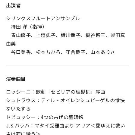
出演者
シリンクスフルートアンサンブル
持田 洋（指揮）
青山優子、上垣典子、請川幸子、梶谷博三、柴田真
由美
谷口美香、松本ちひろ、守舎慶子、山本ありさ
演奏曲目
ロッシーニ：歌劇「セビリアの理髪師」序曲
シュトラウス：ティル・オイレンシュピーゲルの愉快
ないたずら
ドビュッシー：4つの古代の墓碑銘
J.S.バッハ：マタイ受難曲より アリア＜愛ゆえに救い
主は死に給う＞