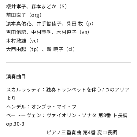
櫻井孝子、森本まどか（S）
前田直子（org）
濵本真佑花、井手智佳子、柴田 牧（p）
吉田侑記、中村亜季、木村直子（vn）
木村政雄（vc）
大西由起（tp）、新 暁子（cl）
演奏曲目
スカルラッティ：独奏トランペットを伴う7つのアリア
より
ヘンデル：オンブラ・マイ・フ
ベートーヴェン：ヴァイオリン・ソナタ 第8番 ト長調
op.30-3
ピアノ三重奏曲 第4番 変ロ長調