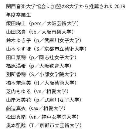
関西音楽大学協会に加盟の8大学から推薦された2019
年度卒業生
飯田絢圭（perc／大阪芸術大学）
山田悠貴（tb／大阪音楽大学）
鈴木ゆき子（p／武庫川女子大学）
山本ゆずほ（S／京都市立芸術大学）
田口菜穂（p／同志社女子大学）
福原満希（p／大阪教育大学）
別所香穂（S／小部女学院大学）
橋本奈津美（fl／大阪芸術大学）
芝内もゆる（vn／相愛大学）
山岸万美花（p／武庫川女子大学）
船迫真衣（sax／相愛大学）
松田真緒（vn／神戸女学院大学）
奥本凱哉（T／京都市立芸術大学）