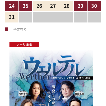
24
25
26
27
28
29
30
31
＝ 予定有り
ホール主催