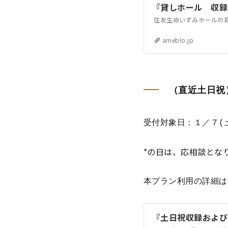
『貸しホール 収録
住友生命いずみホールの貸
ameblo.jp
（直近土日祝
受付対象日：１／７(土
*の日は、応相談とな
本プラン利用の詳細は
『土日祝収録および