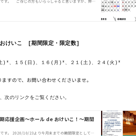
こんにちは、貸ホール担当です。 ご存じの方もいらっしゃると思いますが、弊ホールは公演利用以外にも、収録利用や弊ホール開催公演のリハーサル利用が可能です。この…
 おけいこ [期間限定・限定数]
)*、１５(日)、１６(月)*、２１(土)、２４(火)*
りますので、お問い合わせくださいませ。
、次のリンクをご覧ください。
期応援企画～ホール de おけいこ！～期間
こんにちは、貸ホール担当です。 2020/10/23より今月末までの期間限定としておりました「コロナ期応援企画～ホール de おけいこ！～」プランを継続するこ…