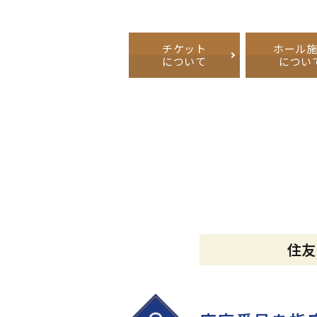
チケット
ホール
について
につい
住友