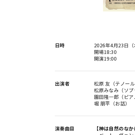
日時
2026年4月23日
開場18:30
開演19:00
出演者
松原 友（テノー
松原みなみ（ソプ
園田隆一郎（ピア
堀 朋平（お話）
演奏曲目
【神は自然のなか
ベートーヴェン：《