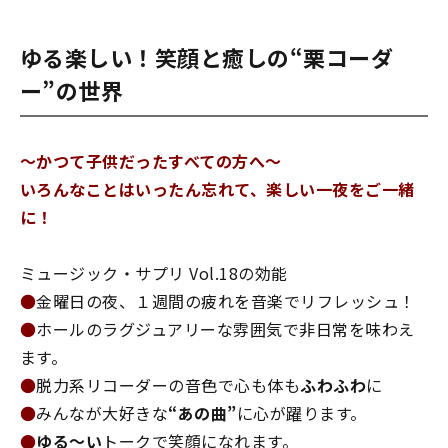
ゆる楽しい！笑顔と癒しの“栗コーダ
ー”の世界
～かつて子供だったすべての方へ～
いろんなことはいったん忘れて、楽しい一夜をご一緒
に！
ミュージック・サプリ Vol.18の効能
●
金曜日の夜、１週間の疲れを音楽でリフレッシュ！
●
ホールのラグジュアリーな雰囲気で非日常を味わえ
ます。
●
脱力系リコーダーの音色で心も体も
ふわふわ
に
●
みんなが大好きな
“あの曲”
に心が躍ります。
●
ゆる～い
トークで笑顔になれます。