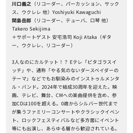
川口義之
（リコーダー、パーカッション、サック
ス、ウクレレ 他）Yoshiyuki Kawaguchi
関島岳郎
（リコーダー、テューバ、口琴 他）
Takero Sekijima
＋サポートゲスト 安宅浩司 Koji Ataka（ギタ
ー、ウクレレ、リコーダー）
3人なのにカルテット！？ Eテレ「ピタゴラスイ
ッチ」や、通称「やる気のないダースベイダーの
テーマ」などでもお馴染みのインストゥルメンタ
ル・バンド。2024年で結成30周年を迎えた。映
画、テレビ、舞台、CMへの楽曲提供を含め、参
加CDは100を超える。0歳からシルバー世代まで
が集うファミリーコンサートやクラシックイべン
ト、ロックフェスティバルなど多方面にイベント
等にも出演し、あらゆる層から歓迎されている。