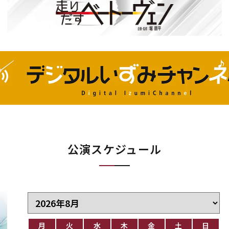
公演スケジュール
月
火
水
木
金
土
日