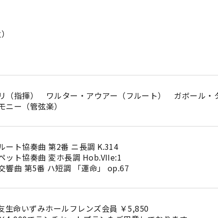
火）
リ（指揮） ワルター・アウアー（フルート） ガボール・
モニー（管弦楽）
ト協奏曲 第2番 ニ長調 K.314
ト協奏曲 変ホ長調 Hob.VIIe:1
曲 第5番 ハ短調 「運命」 op.67
住友生命いずみホールフレンズ会員 ￥5,850