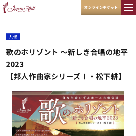
オンラインチケット
共催
歌のホリゾント ～新しき合唱の地平
2023
【邦人作曲家シリーズⅠ・松下耕】