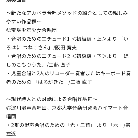
〜新たなアカペラ合唱メソッドの紹介としての親しみ
やすい作品群〜
◎宝塚少年少女合唱団
・合唱のためのエチュード1 ＜初級編・上＞より 「い
ろはに つねこさん」/阪田 寛夫
・合唱のためのエチュード2 ＜初級編・下＞より 「ほ
しのこもりうた」/工藤 直子
・児童合唱と2人のリコーダー奏者またはキーボード奏
者のための 「はるがきた」/工藤 直子
〜現代詩人との対話による合唱作品群〜
◎淀川混声合唱団、京都大学音楽研究会ハイマート合
唱団
・2群の混声合唱のための「光・三首」 より 「水」/宗
左近