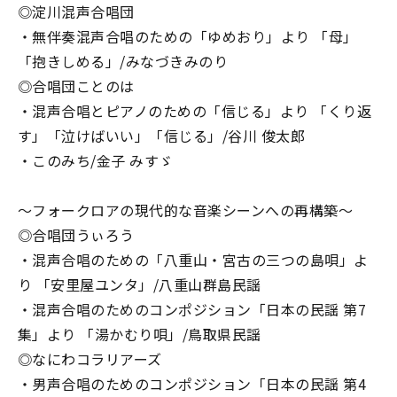
◎淀川混声合唱団
・無伴奏混声合唱のための「ゆめおり」より 「母」
「抱きしめる」/みなづきみのり
◎合唱団ことのは
・混声合唱とピアノのための「信じる」より 「くり返
す」「泣けばいい」「信じる」/谷川 俊太郎
・このみち/金子 みすゞ
〜フォークロアの現代的な音楽シーンへの再構築〜
◎合唱団うぃろう
・混声合唱のための「八重山・宮古の三つの島唄」よ
り 「安里屋ユンタ」/八重山群島民謡
・混声合唱のためのコンポジション「日本の民謡 第7
集」より 「湯かむり唄」/鳥取県民謡
◎なにわコラリアーズ
・男声合唱のためのコンポジション「日本の民謡 第4