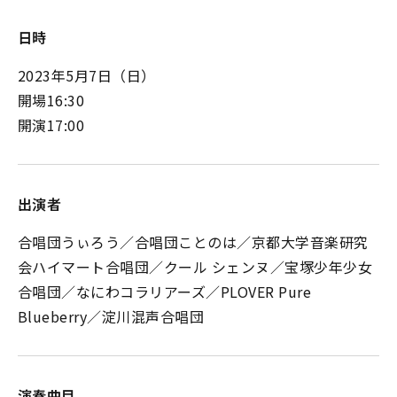
日時
2023年5月7日（日）
開場16:30
開演17:00
出演者
合唱団うぃろう／合唱団ことのは／京都大学音楽研究
会ハイマート合唱団／クール シェンヌ／宝塚少年少女
合唱団／なにわコラリアーズ／PLOVER Pure
Blueberry／淀川混声合唱団
演奏曲目