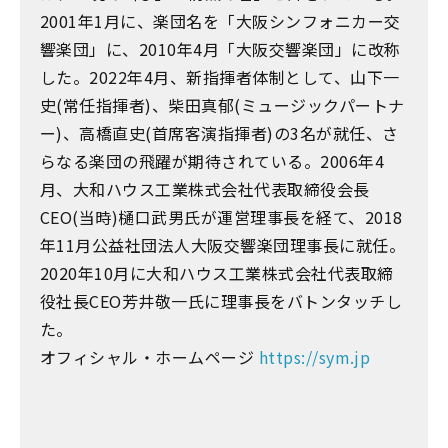
2001年1月に、楽団名を「大阪シンフォニカー交
響楽団」に、2010年4月「大阪交響楽団」に改称
した。2022年4月、新指揮者体制として、山下一
史(常任指揮者)、柴田真郁(ミュージックパートナ
ー)、高橋直史(首席客演指揮者)の3名が就任、さ
らなる楽団の飛躍が期待されている。2006年4
月、大和ハウス工業株式会社代表取締役会長
CEO(当時)樋口武男氏が運営理事長を経て、2018
年11月公益社団法人大阪交響楽団理事長に就任。
2020年10月に大和ハウス工業株式会社代表取締
役社長CEO芳井敬一氏に理事長をバトンタッチし
た。
オフィシャル・ホームページ
https://sym.jp