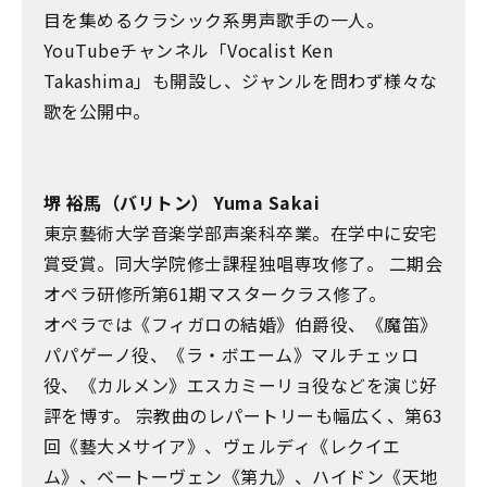
目を集めるクラシック系男声歌手の一人。
YouTubeチャンネル「Vocalist Ken
Takashima」も開設し、ジャンルを問わず様々な
歌を公開中。
堺 裕馬（バリトン） Yuma Sakai
東京藝術大学音楽学部声楽科卒業。在学中に安宅
賞受賞。同大学院修士課程独唱専攻修了。 二期会
オペラ研修所第61期マスタークラス修了。
オペラでは《フィガロの結婚》伯爵役、《魔笛》
パパゲーノ役、《ラ・ボエーム》マルチェッロ
役、《カルメン》エスカミーリョ役などを演じ好
評を博す。 宗教曲のレパートリーも幅広く、第63
回《藝大メサイア》、ヴェルディ《レクイエ
ム》、ベートーヴェン《第九》、ハイドン《天地