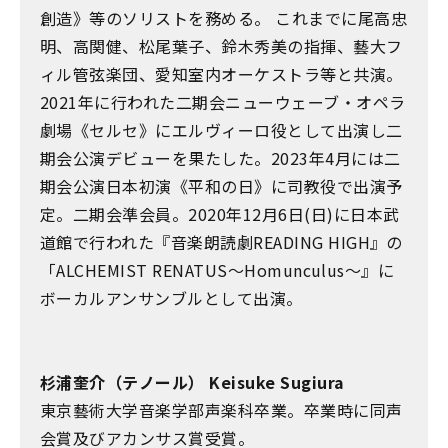
創造》等のソリストを務める。 これまでに尾高忠
明、高関健、松尾葉子、鈴木秀美の指揮、藝大フ
ィル管弦楽団、愛知室内オーケストラ等と共演。
2021年に行われた二期会ニューウェーブ・オペラ
劇場《セルセ》にエルヴィーロ役として出演し二
期会公演デビューを果たした。2023年4月には二
期会公演日本初演《平和の日》に司教役で出演予
定。二期会準会員。2020年12月6日(日)に日本武
道館で行われた『音楽朗読劇READING HIGH』の
「ALCHEMIST RENATUS～Homunculus〜』に
ボーカルアンサンブルとして出演。
杉浦奎介（テノール） Keisuke Sugiura
東京藝術大学音楽学部声楽科卒業。卒業時に同声
会賞及びアカンサス賞受賞。