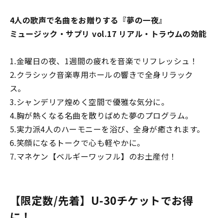
4
人の歌声で名曲を
お贈りする『夢の一夜』
ミュージック・サプリ vol.17
リアル・トラウムの効能
1.金曜日の夜、1週間の疲れを音楽でリフレッシュ！
2.クラシック音楽専用ホールの響きで全身リラック
ス。
3.シャンデリア煌めく空間で優雅な気分に。
4.胸が熱くなる名曲を散りばめた夢のプログラム。
5.実力派4人のハーモニーを浴び、全身が癒されます。
6.笑顔になるトークで心も軽やかに。
7.マネケン【ベルギーワッフル】のお土産付！
【限定数/先着】U-30チケットでお得
に！