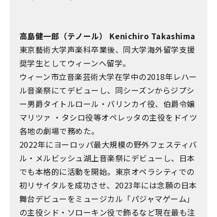
高島健一郎（テノール） Kenichiro Takashima
東京藝術大学声楽科卒業後、同大学海外留学支援
奨学生としてウィーンへ留学。
ウィーン市立音楽芸術大学在学中の2018年レハー
ル音楽祭にてデビューし、同シーズンからジプシ
ー男爵タイトルロール・バリンカイ役、伯爵令嬢
マリツァ ・タシロ役等オペレッタの主役をドイツ
各地の劇場で務めた。
2022年にヨーロッパ最大規模の野外フェスティバ
ル・メルビッシュ湖上音楽祭にデビューし、日本
でも本格的に活動を開始。東京オペラシティでの
初リサイタルを成功させ、2023年には念願の日本
舞台デビューをミュージカル「パジャマゲーム」
の主役シド・ソローキン役で飾るなど現在最も注