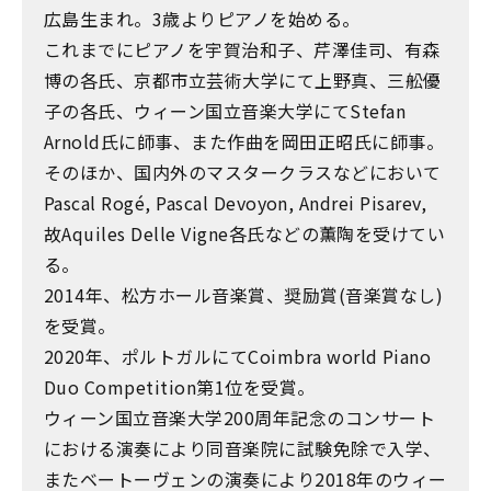
広島生まれ。3歳よりピアノを始める。
これまでにピアノを宇賀治和子、芹澤佳司、有森
博の各氏、京都市立芸術大学にて上野真、三舩優
子の各氏、ウィーン国立音楽大学にてStefan
Arnold氏に師事、また作曲を岡田正昭氏に師事。
そのほか、国内外のマスタークラスなどにおいて
Pascal Rogé, Pascal Devoyon, Andrei Pisarev,
故Aquiles Delle Vigne各氏などの薫陶を受けてい
る。
2014年、松方ホール音楽賞、奨励賞(音楽賞なし)
を受賞。
2020年、ポルトガルにてCoimbra world Piano
Duo Competition第1位を受賞。
ウィーン国立音楽大学200周年記念のコンサート
における演奏により同音楽院に試験免除で入学、
またベートーヴェンの演奏により2018年のウィー