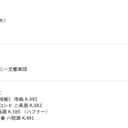
（水）
）
ニー交響楽団
：
》 序曲 K.492
ド ニ長調 K.382
長調 K.385 〈ハフナー〉
 ハ短調 K.491