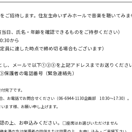
方をご招待します。住友生命いずみホールで音楽を聴いてみま
公演当日、氏名・年齢を確認できるものをご持参ください）
:30から
（定員に達した時点で締め切る場合もございます）
」とし、メールで以下①②③を上記アドレスまでお送りくださ
③保護者の電話番号（緊急連絡先）
受付完了です。
電話でお問合せください（06-6944-1130企画部 10:30～17:30）。
さいます様、お願い申し上げます。
認の上、お申込みください。
□座席はお選びいただけません
6 歳未満の方は保護者の同伴または同意の上、お申し込み・ご来場下さい。