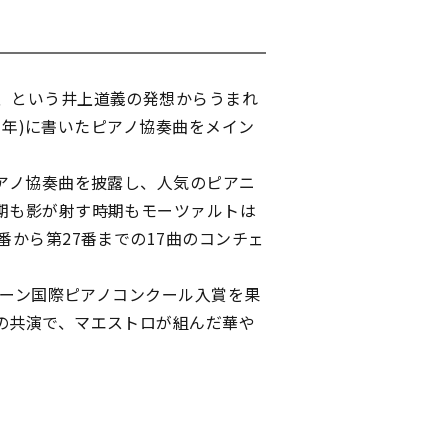
、という井上道義の発想からうまれ
1年)に書いたピアノ協奏曲をメイン
アノ協奏曲を披露し、人気のピアニ
期も影が射す時期もモーツァルトは
から第27番までの17曲のコンチェ
バーン国際ピアノコンクール入賞を果
の共演で、マエストロが組んだ華や