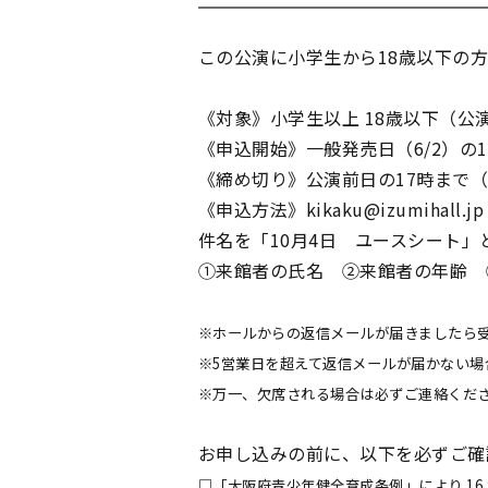
この公演に小学生から18歳以下の
《対象》小学生以上 18歳以下（
《申込開始》一般発売日（6/2）の10
《締め切り》公演前日の17時まで
《申込方法》kikaku@izumihall.jp
件名を「10月4日 ユースシート
①来館者の氏名 ②来館者の年齢 
※ホールからの返信メールが届きましたら
※5営業日を超えて返信メールが届かない場合、お
※万一、欠席される場合は必ずご連絡くだ
お申し込みの前に、以下を必ずご確
□「大阪府青少年健全育成条例」により 1