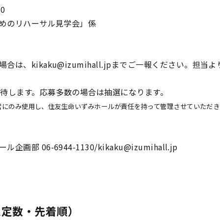
0
めのリハーサル見学会」係
は、kikaku@izumihall.jpまでご一報ください。担
招待します。応募多数の場合は抽選になります。
営にのみ使用し、住友生命いずみホールが責任を持って管理させていただき
06-6944-1130/kikaku@izumihall.jp
限定数・先着順）