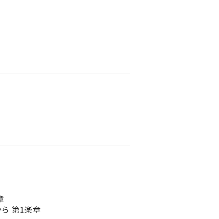
章
ら 第1楽章