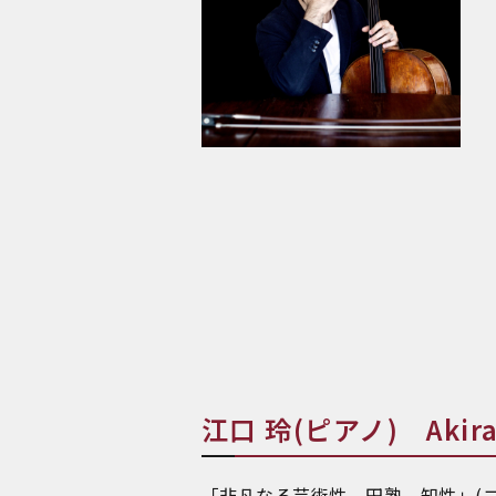
江口 玲(ピアノ) Akira 
「非凡なる芸術性、円熟、知性」(