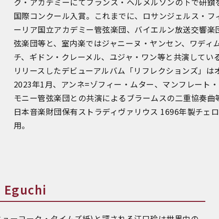
ク・アカデミーにてフランス・ヘルメルソンの下で研鑽を
国際コンクール入賞。これまでに、ロサンジェルス・フ
ーリア国立アカデミー管弦楽団、バイエルン放送交響楽
弦楽団等と、室内楽ではジャニーヌ・ヤンセン、ワディ
チ、ギドン・クレーメル、ユジャ・ワン等と共演している
リリースしたデビューアルバム「リフレクションズ」は
2023年1月、アンネ=ゾフィー・ムター、マンフレート
モニー管弦楽団との共演によるブラームスの二重協奏曲
日本音楽財団保有ストラディヴァリウス 1696年製チェ
用。
Eguchi
ニューヨーク・タイムズ紙)と評される江口玲は世界中の