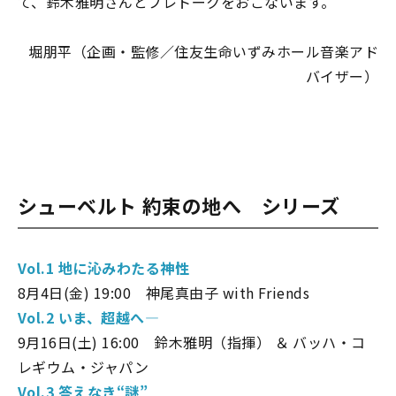
て、鈴木雅明さんとプレトークをおこないます。
堀朋平（企画・監修／住友生命いずみホール音楽アド
バイザー）
シューベルト ――約束の地へ シリーズ
Vol.1 地に沁みわたる神性
8月4日(金) 19:00 神尾真由子 with Friends
Vol.2 いま、超越へ―
9月16日(土) 16:00 鈴木雅明（指揮） ＆ バッハ・コ
レギウム・ジャパン
Vol.3 答えなき“謎”