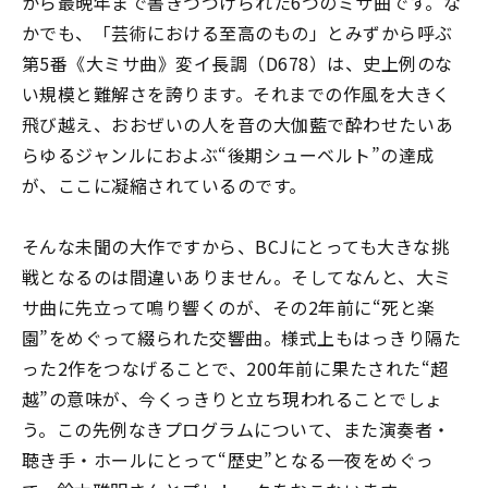
から最晩年まで書きつづけられた6つのミサ曲です。な
かでも、「芸術における至高のもの」とみずから呼ぶ
第5番《大ミサ曲》変イ長調（D678）は、史上例のな
い規模と難解さを誇ります。それまでの作風を大きく
飛び越え、おおぜいの人を音の大伽藍で酔わせたい――あ
らゆるジャンルにおよぶ“後期シューベルト”の達成
が、ここに凝縮されているのです。
そんな未聞の大作ですから、BCJにとっても大きな挑
戦となるのは間違いありません。そしてなんと、大ミ
サ曲に先立って鳴り響くのが、その2年前に“死と楽
園”をめぐって綴られた交響曲。様式上もはっきり隔た
った2作をつなげることで、200年前に果たされた“超
越”の意味が、今くっきりと立ち現われることでしょ
う。この先例なきプログラムについて、また演奏者・
聴き手・ホールにとって“歴史”となる一夜をめぐっ