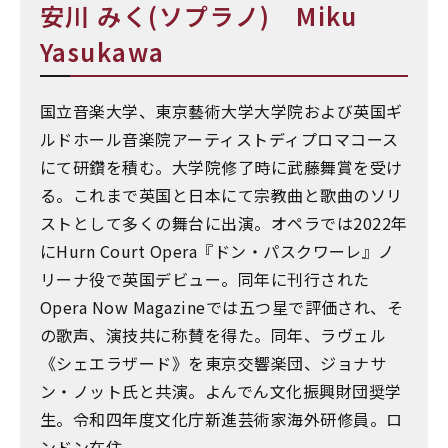
安川 みく(ソプラノ) Miku
Yasukawa
国立音楽大学、東京藝術大学大学院および英国ギ
ルドホール音楽院アーティストディプロマコース
にて研鑽を積む。大学院修了時に武藤舞賞を受け
る。これまで英国と日本にて宗教曲と歌曲のソリ
ストとして多くの舞台に出演。オペラでは2022年
にHurn Court Opera『ドン・パスクワーレ』ノ
リーナ役で英国デビュー。同年に刊行された
Opera Now Magazineでは五つ星で評価され、そ
の歌声、演技共に称賛を得た。同年、ラヴェル
《シェエラザード》を東京交響楽団、ジョナサ
ン・ノット氏と共演。よんでん文化振興財団奨学
生。令和四年度文化庁新進芸術家海外研修員。ロ
ンドン在住。