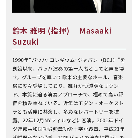
鈴木 雅明 (指揮) Masaaki
Suzuki
1990年“バッハ･コレギウム･ジャパン（BCJ）”を
創設以来、バッハ演奏の第一人者として名声を博
す。グループを率いて欧米の主要なホール、音楽
祭に度々登場しており、雄弁かつ透明なサウン
ド、本質に迫る演奏アプローチで、極めて高い評
価を積み重ねている。近年はモダン・オーケスト
ラとも活発に共演し、多彩なレパートリーを披
露。22年12月NYフィルなどに客演。2001年ドイ
ツ連邦共和国功労勲章功労十字小綬章、平成23年
紫綬褒章など受賞。12年バッハの演奏に貢献した