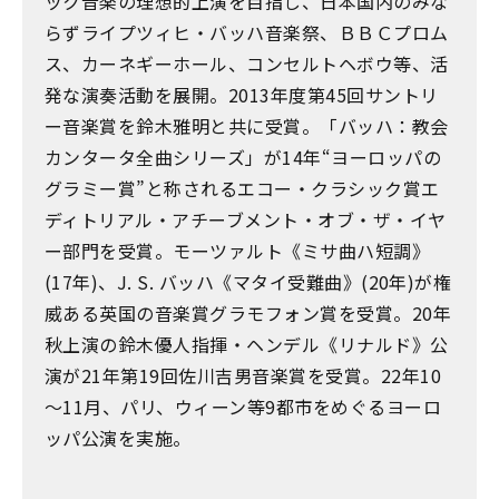
ック音楽の理想的上演を目指し、日本国内のみな
らずライプツィヒ・バッハ音楽祭、ＢＢＣプロム
ス、カーネギーホール、コンセルトヘボウ等、活
発な演奏活動を展開。2013年度第45回サントリ
ー音楽賞を鈴木雅明と共に受賞。「バッハ：教会
カンタータ全曲シリーズ」が14年“ヨーロッパの
グラミー賞”と称されるエコー・クラシック賞エ
ディトリアル・アチーブメント・オブ・ザ・イヤ
ー部門を受賞。モーツァルト《ミサ曲ハ短調》
(17年)、J. S. バッハ《マタイ受難曲》(20年)が権
威ある英国の音楽賞グラモフォン賞を受賞。20年
秋上演の鈴木優人指揮・ヘンデル《リナルド》公
演が21年第19回佐川吉男音楽賞を受賞。22年10
～11月、パリ、ウィーン等9都市をめぐるヨーロ
ッパ公演を実施。