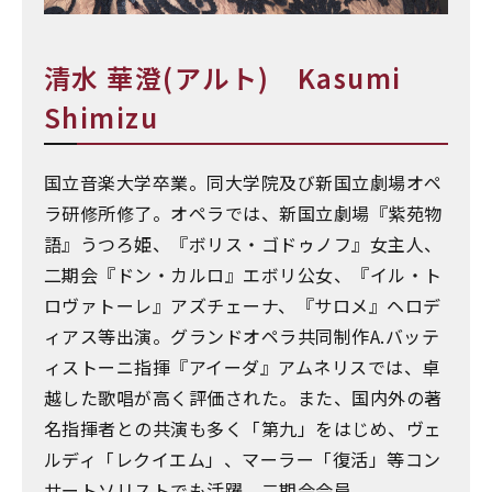
清水 華澄(アルト) Kasumi
Shimizu
国立音楽大学卒業。同大学院及び新国立劇場オペ
ラ研修所修了。オペラでは、新国立劇場『紫苑物
語』うつろ姫、『ボリス・ゴドゥノフ』女主人、
二期会『ドン・カルロ』エボリ公女、『イル・ト
ロヴァトーレ』アズチェーナ、『サロメ』ヘロデ
ィアス等出演。グランドオペラ共同制作A.バッテ
ィストーニ指揮『アイーダ』アムネリスでは、卓
越した歌唱が高く評価された。また、国内外の著
名指揮者との共演も多く「第九」をはじめ、ヴェ
ルディ「レクイエム」、マーラー「復活」等コン
サートソリストでも活躍。二期会会員。