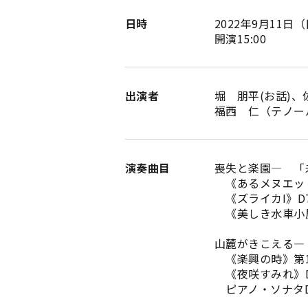
日時
2022年9月11日
開演15:00
出演者
堀 朋平(お話)
福西 仁（テノー
演奏曲目
喪失と楽園― 「
《あるメヌエット
《ズライカI》D7
《美しき水車小屋
山麓がきこえる―
《楽興の時》第1番D
《夜咲すみれ》D7
ピアノ・ソナタD8