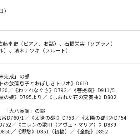
（日）
、佐藤卓史（ピアノ、お話）、石橋栄実（ソプラノ）
ル）、清木ナツキ（フルート）
未完成」の部
の放蕩息子とおぼしきトリオ》D610
20／《わすれなぐさ》D792／《菩提樹》D911/5
の娘》D795より／《しおれた花の変奏曲》D802
 「大ハ長調」の部
760/1／《太陽の都I》D753／《太陽の都II≫D754
52／《エレンの歌III（アヴェ・マリア）》D839
50／《郷愁》D851（初稿）／《全能》D852