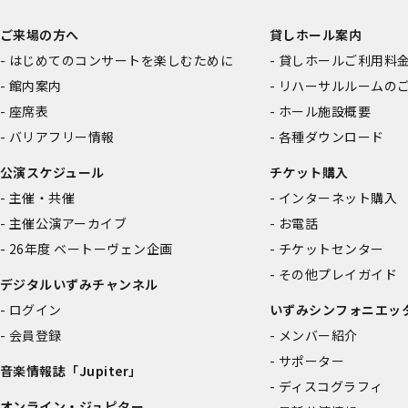
ご来場の方へ
貸しホール案内
はじめてのコンサートを楽しむために
貸しホールご利用料
館内案内
リハーサルルームの
座席表
ホール施設概要
バリアフリー情報
各種ダウンロード
公演スケジュール
チケット購入
主催・共催
インターネット購入
主催公演アーカイブ
お電話
26年度 ベートーヴェン企画
チケットセンター
その他プレイガイド
デジタルいずみチャンネル
ログイン
いずみシンフォニエッ
会員登録
メンバー紹介
サポーター
音楽情報誌「Jupiter」
ディスコグラフィ
オンライン・ジュピター