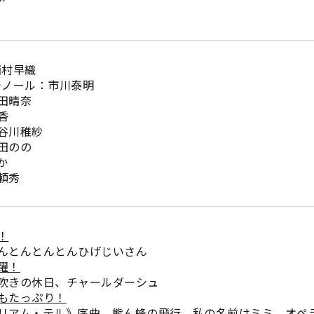
西村早織
テノール：市川泰明
田晴奈
香
谷川稚紗
田のの
か
頼秀
！
んとんとんとんひげじいさん
躍！
吹きの休日、チャールダーシュ
もたっぷり！
アム・テル》序曲、熊ん蜂の飛行、私の名前はミミ オペ