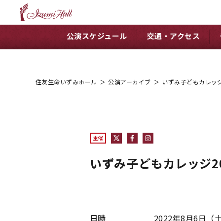
公演スケジュール
交通・アクセス
住友生命いずみホール
＞
公演アーカイブ
＞
いずみ子どもカレッジ
主催
いずみ子どもカレッジ2
日時
2022年8月6日（