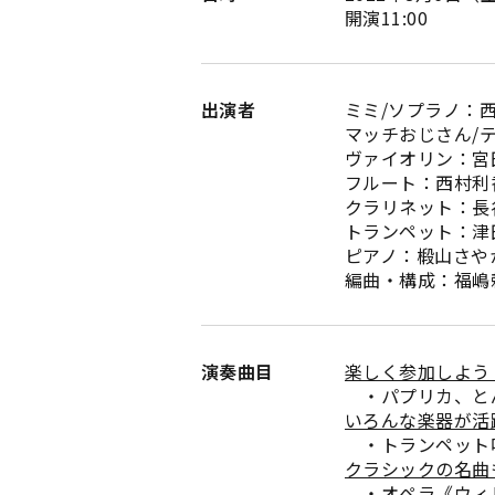
開演11:00
出演者
ミミ/ソプラノ：
マッチおじさん/
ヴァイオリン：宮
フルート：西村利
クラリネット：長
トランペット：津
ピアノ：椴山さや
編曲・構成：福嶋
演奏曲目
楽しく参加しよう
・パプリカ、と
いろんな楽器が活
・トランペット
クラシックの名曲
・オペラ《ウィリ