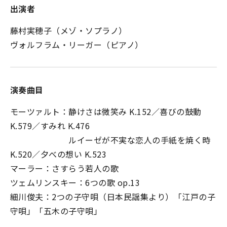
出演者
藤村実穂子（メゾ・ソプラノ）
ヴォルフラム・リーガー（ピアノ）
演奏曲目
モーツァルト：静けさは微笑み K.152／喜びの鼓動
K.579／すみれ K.476
ルイーゼが不実な恋人の手紙を焼く時
K.520／夕べの想い K.523
マーラー：さすらう若人の歌
ツェムリンスキー：6つの歌 op.13
細川俊夫：2つの子守唄（日本民謡集より）「江戸の子
守唄」「五木の子守唄」