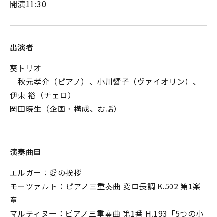
開演11:30
出演者
葵トリオ
秋元孝介（ピアノ）、小川響子（ヴァイオリン）、
伊東 裕（チェロ）
岡田暁生（企画・構成、お話）
演奏曲目
エルガー：愛の挨拶
モーツァルト：ピアノ三重奏曲 変ロ長調 K.502 第1楽
章
マルティヌー：ピアノ三重奏曲 第1番 H.193「5つの小