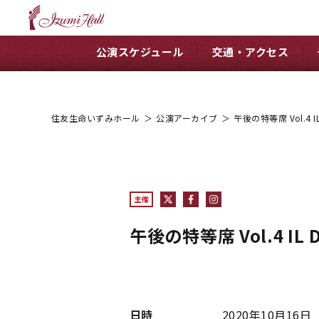
公演スケジュール
交通・アクセス
住友生命いずみホール
＞
公演アーカイブ
＞
午後の特等席 Vol.4 IL
主催
午後の特等席 Vol.4 IL 
日時
2020年10月16