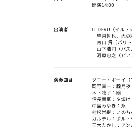
開演14:00
出演者
IL DEVU（イル
望月哲也、大槻
青山 貴（バリト
山下浩司（バス
河原忠之（ピア
演奏曲目
ダニー・ボーイ（
岡野真一：朧月夜
木下牧子：鴎
信長貴富：夕焼け
中島みゆき：糸
村松崇継：いのち
ガルデル：ポル・
三木たかし：アン