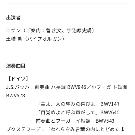
出演者
ロザン（ご案内：菅 広文、宇治原史規）
土橋 薫（パイプオルガン）
演奏曲目
［ドイツ］
J.S.バッハ：前奏曲 ハ長調 BWV846／小フーガ ト短調
BWV578
「主よ、人の望みの喜びよ」BWV147
「目覚めよと呼ぶ声がして」BWV645
前奏曲とフーガ イ短調 BWV543
ブクステフーデ：「われらをみ言葉の内にとどめたま