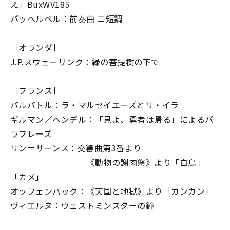
え」BuxWV185
パッヘルベル：前奏曲 ニ短調
［オランダ］
J.P.スウェーリンク：緑の菩提樹の下で
［フランス］
バルバトル：ラ・マルセイエーズとサ・イラ
ギルマン／ヘンデル：「見よ、勇者は帰る」によるパ
ラフレーズ
サン＝サーンス：交響曲第3番より
《動物の謝肉祭》より「白鳥」
「カメ」
オッフェンバック：《天国と地獄》より「カンカン」
ヴィエルヌ：ウェストミンスターの鐘