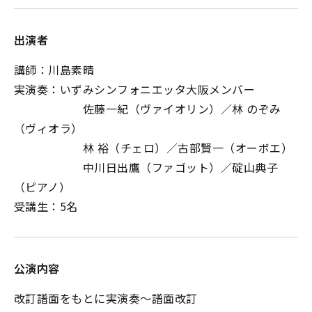
出演者
講師：川島素晴
実演奏：いずみシンフォニエッタ大阪メンバー
佐藤一紀（ヴァイオリン）／林 のぞみ
（ヴィオラ）
林 裕（チェロ）／古部賢一（オーボエ）
中川日出鷹（ファゴット）／碇山典子
（ピアノ）
受講生：5名
公演内容
改訂譜面をもとに実演奏～譜面改訂