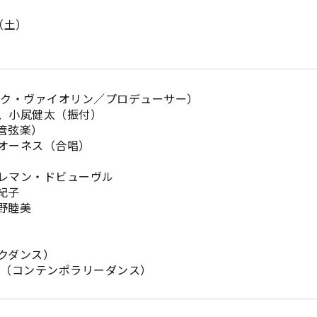
日（土）
ック・ヴァイオリン／プロデューサー）
、小㞍健太（振付）
管弦楽）
オーネス（合唱）
レマン・ドビューヴル
紀子
野睦美
クダンス）
賢（コンテンポラリーダンス）