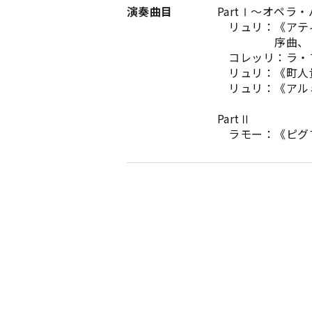
演奏曲目
PartⅠ～オペラ
リュリ：《アテ
序曲、〈花の女
コレッリ：ラ・
リュリ：《町人貴
リュリ：《アルミ
PartⅡ
ラモー：《ピグ