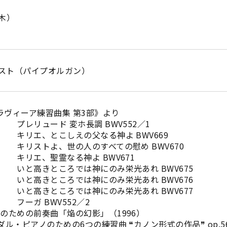
（木）
スト（パイプオルガン）
クラヴィーア練習曲集 第3部》より
 変ホ長調 BWV552／1
しえの父なる神よ BWV669
世の人のすべての慰め BWV670
霊なる神よ BWV671
ろでは神にのみ栄光あれ BWV675
ろでは神にのみ栄光あれ BWV676
ろでは神にのみ栄光あれ BWV677
WV552／2
のための前奏曲「焔の幻影」（1996）
ダル・ピアノのための6つの練習曲 ❝カノン形式の作品❞ op.5