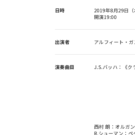
日時
2019年8月29日
開演19:00
出演者
アルフィート・ガ
演奏曲目
J.S.バッハ：《
プレリュード
キリエ、とこ
キリストよ、
キリエ、聖
いと高きとこ
いと高きとこ
いと高きとこ
フーガ B
西村 朗：オルガン
R.シューマン：ペ