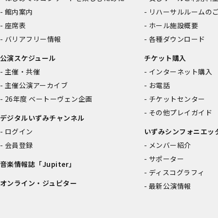
館内案内
リハーサルルームの
座席表
ホール施設概要
バリアフリー情報
各種ダウンロード
公演スケジュール
チケット購入
主催・共催
インターネット購入
主催公演アーカイブ
お電話
26年度 ベートーヴェン企画
チケットセンター
その他プレイガイド
デジタルいずみチャンネル
ログイン
いずみシンフォニエッ
会員登録
メンバー紹介
サポーター
音楽情報誌「Jupiter」
ディスコグラフィ
オンライン・ジュピター
最新公演情報