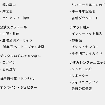
館内案内
リハーサルルームの
座席表
ホール施設概要
バリアフリー情報
各種ダウンロード
公演スケジュール
チケット購入
主催・共催
インターネット購入
主催公演アーカイブ
お電話
26年度 ベートーヴェン企画
チケットセンター
その他プレイガイド
デジタルいずみチャンネル
ログイン
いずみシンフォニエッ
会員登録
メンバー紹介
サポーター
音楽情報誌「Jupiter」
ディスコグラフィ
オンライン・ジュピター
最新公演情報