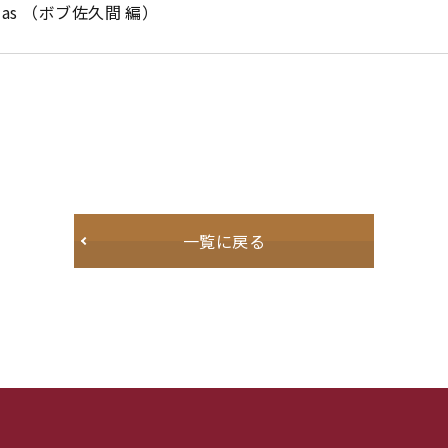
istmas （ボブ佐久間 編）
一覧に戻る