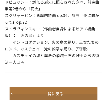
ドビュッシー：燃える炭火に照らされた夕べ、前奏曲
集第2巻から「花火」
スクリャービン：悪魔的詩曲 op.36、詩曲「炎に向か
って」op.72
ストラヴィンスキー（作曲者自身によるピアノ編曲
版）：「火の鳥」より
イントロダクション、火の鳥の踊り、王女たちの
ロンド、カスチェイ一党の凶悪な踊り、子守歌、
カスチェイの城と魔法の消滅―石の騎士たちの復
活―大団円
一覧に戻る