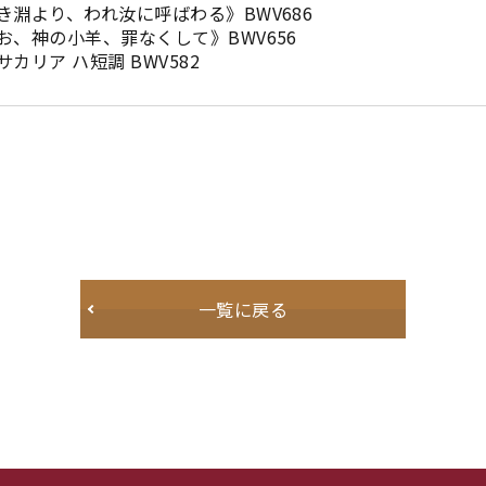
われ汝に呼ばわる》BWV686
小羊、罪なくして》BWV656
ハ短調 BWV582
一覧に戻る