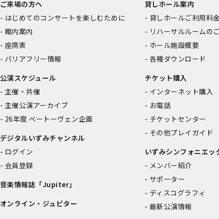
ご来場の方へ
貸しホール案内
はじめてのコンサートを楽しむために
貸しホールご利用料
館内案内
リハーサルルームの
座席表
ホール施設概要
バリアフリー情報
各種ダウンロード
公演スケジュール
チケット購入
主催・共催
インターネット購入
主催公演アーカイブ
お電話
26年度 ベートーヴェン企画
チケットセンター
その他プレイガイド
デジタルいずみチャンネル
ログイン
いずみシンフォニエッ
会員登録
メンバー紹介
サポーター
音楽情報誌「Jupiter」
ディスコグラフィ
オンライン・ジュピター
最新公演情報