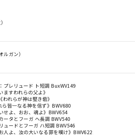
火）
オルガン）
プレリュード ト短調 BuxWV149
にいますわれらの父よ》
：《われらが神は堅き砦》
われら皆一なる神を信ず》BWV680
おお、魂よ》BWV654
ーガ ヘ長調 BWV540
フーガ ハ短調 BWV546
の大いなる罪を嘆け》BWV622