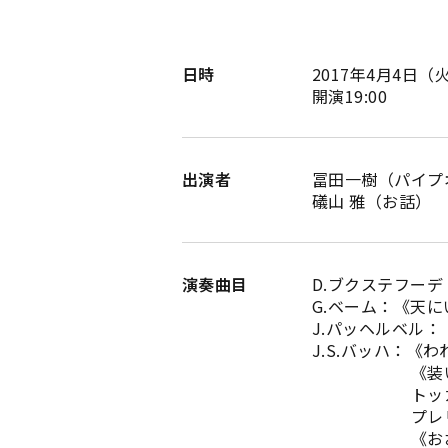
日時
2017年4月4日（
開演19:00
出演者
冨田一樹（パイプ
礒山 雅（お話）
演奏曲目
D.ブクステフーデ：
G.ベーム：《天
J.パッヘルベル
J.S.バッハ：《
《装いせよ、
トッカータとフ
プレリュードと
《おお人よ、汝