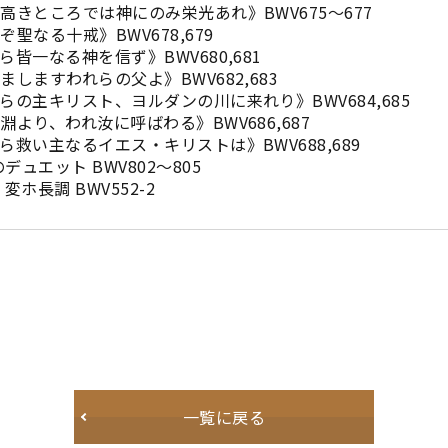
ろでは神にのみ栄光あれ》BWV675〜677
十戒》BWV678,679
る神を信ず》BWV680,681
われらの父よ》BWV682,683
リスト、ヨルダンの川に来れり》BWV684,685
われ汝に呼ばわる》BWV686,687
なるイエス・キリストは》BWV688,689
ト BWV802〜805
調 BWV552-2
一覧に戻る