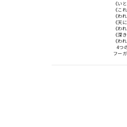
《いと高きとこ
《これぞ聖なる
《われら皆一な
《天にまします
《われらの主キ
《深き淵より、
《われら救い主
4つのデュエッ
フーガ 変ホ長