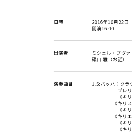
日時
2016年10月22
開演16:00
出演者
ミシェル・ブヴァ
礒山 雅（お話）
演奏曲目
J.S:バッハ：ク
プレリュード 
《キリエ、とこ
《キリストよ、
《キリエ、聖霊
《キリエ、とこ
《キリストよ、
《キリエ、聖霊