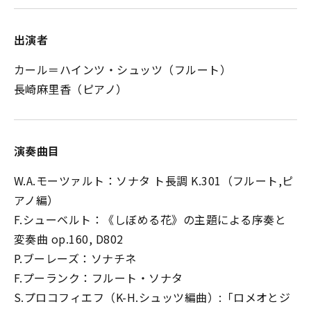
出演者
カール＝ハインツ・シュッツ（フルート）
長崎麻里香（ピアノ）
演奏曲目
W.A.モーツァルト：ソナタ ト長調 K.301（フルート,ピ
アノ編）
F.シューベルト：《しぼめる花》の主題による序奏と
変奏曲 op.160, D802
P.ブーレーズ：ソナチネ
F.プーランク：フルート・ソナタ
S.プロコフィエフ（K-H.シュッツ編曲）:「ロメオとジ