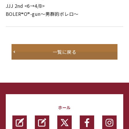
JJJ 2nd <6→4/8>
BOLER❝O❞-gun～男群的ボレロ～
一覧に戻る
ホール