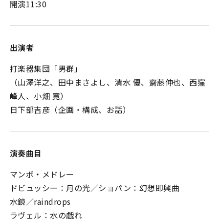
開演11:30
出演者
打楽器集団「男群」
（山澤洋之、田中まさよし、清水 優、齋藤伸也、西窪
峰人、小畑 寛）
日下部吉彦（企画・構成、お話）
演奏曲目
マンボ・メドレー
ドビュッシー：月の光／ショパン：幻想即興曲
水鏡／raindrops
ラヴェル：水の戯れ