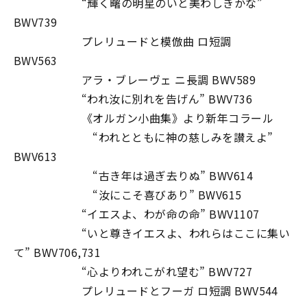
“輝く曙の明星のいと美わしきかな”
BWV739
プレリュードと模倣曲 ロ短調
BWV563
アラ・ブレーヴェ ニ長調 BWV589
“われ汝に別れを告げん” BWV736
《オルガン小曲集》より新年コラール
“われとともに神の慈しみを讃えよ”
BWV613
“古き年は過ぎ去りぬ” BWV614
“汝にこそ喜びあり” BWV615
“イエスよ、わが命の命” BWV1107
“いと尊きイエスよ、われらはここに集い
て” BWV706,731
“心よりわれこがれ望む” BWV727
プレリュードとフーガ ロ短調 BWV544