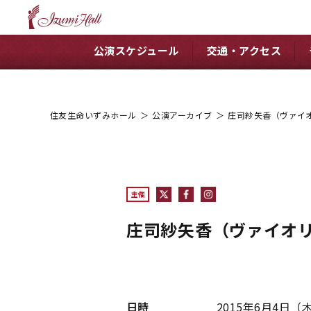
公演スケジュール
交通・アクセス
住友生命いずみホール
＞
公演アーカイブ
＞
庄司紗矢香（ヴァイ
主催
庄司紗矢香（ヴァイオ
日時
2015年6月4日（