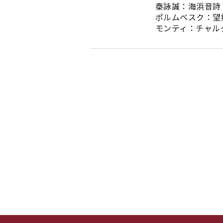
秦詠誠：海浜音詩
ポルムベスク：望
モンティ：チャル