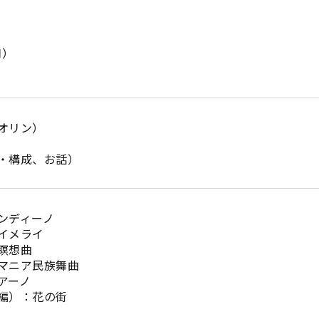
月）
オリン）
）
・構成、お話）
ンディーノ
イメライ
瞑想曲
マニア民族舞曲
アーノ
編）：花の街