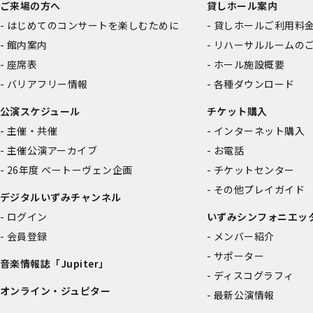
ご来場の方へ
貸しホール案内
はじめてのコンサートを楽しむために
貸しホールご利用料
館内案内
リハーサルルームの
座席表
ホール施設概要
バリアフリー情報
各種ダウンロード
公演スケジュール
チケット購入
主催・共催
インターネット購入
主催公演アーカイブ
お電話
26年度 ベートーヴェン企画
チケットセンター
その他プレイガイド
デジタルいずみチャンネル
ログイン
いずみシンフォニエッ
会員登録
メンバー紹介
サポーター
音楽情報誌「Jupiter」
ディスコグラフィ
オンライン・ジュピター
最新公演情報