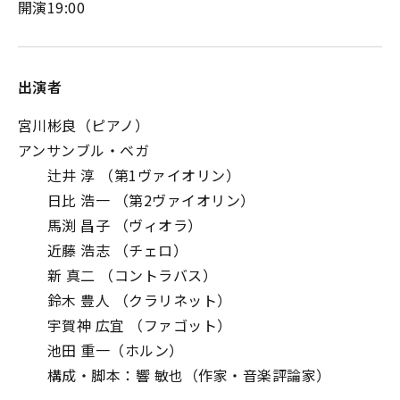
開演19:00
出演者
宮川彬良（ピアノ）
アンサンブル・ベガ
辻井 淳 （第1ヴァイオリン）
日比 浩一 （第2ヴァイオリン）
馬渕 昌子 （ヴィオラ）
近藤 浩志 （チェロ）
新 真二 （コントラバス）
鈴木 豊人 （クラリネット）
宇賀神 広宜 （ファゴット）
池田 重一（ホルン）
構成・脚本：響 敏也（作家・音楽評論家）