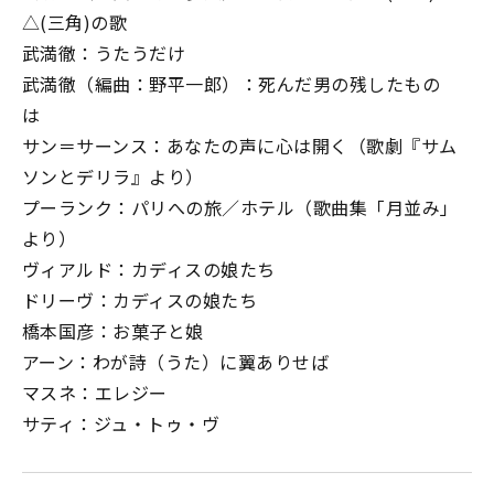
△(三角)の歌
武満徹：うたうだけ
武満徹（編曲：野平一郎）：死んだ男の残したもの
は
サン＝サーンス：あなたの声に心は開く（歌劇『サム
ソンとデリラ』より）
プーランク：パリへの旅／ホテル（歌曲集「月並み」
より）
ヴィアルド：カディスの娘たち
ドリーヴ：カディスの娘たち
橋本国彦：お菓子と娘
アーン：わが詩（うた）に翼ありせば
マスネ：エレジー
サティ：ジュ・トゥ・ヴ