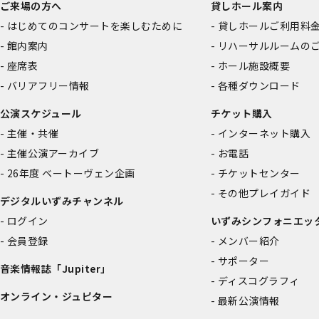
ご来場の方へ
貸しホール案内
はじめてのコンサートを楽しむために
貸しホールご利用料
館内案内
リハーサルルームの
座席表
ホール施設概要
バリアフリー情報
各種ダウンロード
公演スケジュール
チケット購入
主催・共催
インターネット購入
主催公演アーカイブ
お電話
26年度 ベートーヴェン企画
チケットセンター
その他プレイガイド
デジタルいずみチャンネル
ログイン
いずみシンフォニエッ
会員登録
メンバー紹介
サポーター
音楽情報誌「Jupiter」
ディスコグラフィ
オンライン・ジュピター
最新公演情報