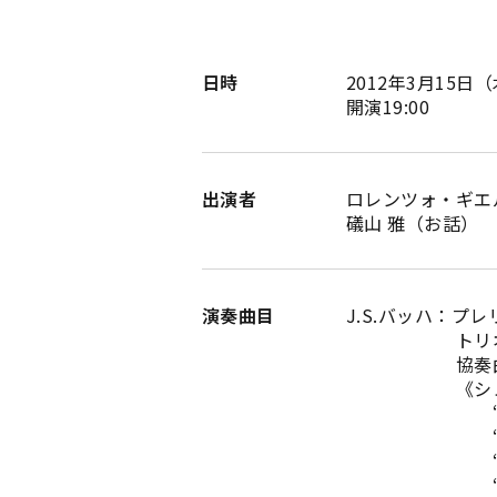
日時
2012年3月15日
開演19:00
出演者
ロレンツォ・ギエ
礒山 雅（お話）
演奏曲目
J.S.バ
トリオ・ソ
協奏曲
《シュープ
“目覚めよ、と
“私はどこに逃
“ただ神の御旨
“私の魂は主