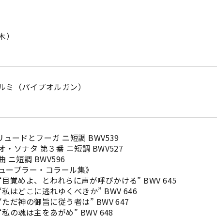
（木）
ルミ（パイプオルガン）
ッハ：プレリュードとフーガ ニ短調 BW
ナタ 第３番 ニ短調 BWV52
 ニ短調 BWV59
ラー・コラール集》
われらに声が呼びかける” BWV 645
れゆくべきか” BWV 646
に従う者は” BWV 647
をあがめ” BWV 648