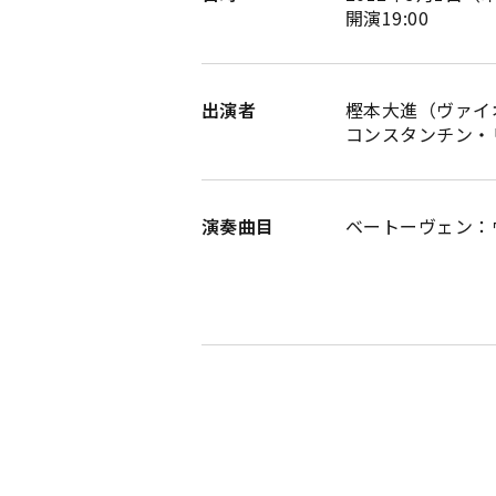
開演19:00
出演者
樫本大進（ヴァイ
コンスタンチン・
演奏曲目
ベートーヴェン：ヴ
第6番
第7番
第8番