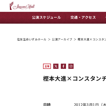
公演スケジュール
交通・アクセス
住友生命いずみホール
＞
公演アーカイブ
＞
樫本大進×コンスタン
主催
樫本大進×コンスタンチ
日時
2012年3月1日（