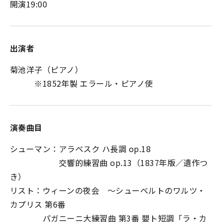
開演19:00
出演者
菊池洋子（ピアノ）
※1852年製 エラール・ピアノ使
演奏曲目
シューマン：アラベスク ハ長調 op.18
交響的練習曲 op.13（1837年版／遺作つ
き）
リスト：ウィーンの夜会 ～シューベルトのワルツ・
カプリス 第6番
パガニーニ大練習曲 第3番 嬰ト短調「ラ・カ