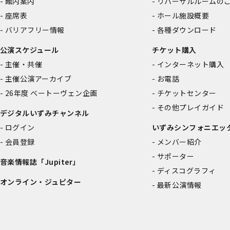
館内案内
リハーサルルームの
座席表
ホール施設概要
バリアフリー情報
各種ダウンロード
公演スケジュール
チケット購入
主催・共催
インターネット購入
主催公演アーカイブ
お電話
26年度 ベートーヴェン企画
チケットセンター
その他プレイガイド
デジタルいずみチャンネル
ログイン
いずみシンフォニエッ
会員登録
メンバー紹介
サポーター
音楽情報誌「Jupiter」
ディスコグラフィ
オンライン・ジュピター
最新公演情報