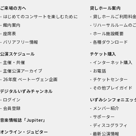
ご来場の方へ
貸しホール案内
はじめてのコンサートを楽しむために
貸しホールご利用料
館内案内
リハーサルルームの
座席表
ホール施設概要
バリアフリー情報
各種ダウンロード
公演スケジュール
チケット購入
主催・共催
インターネット購入
主催公演アーカイブ
お電話
26年度 ベートーヴェン企画
チケットセンター
その他プレイガイド
デジタルいずみチャンネル
ログイン
いずみシンフォニエッ
会員登録
メンバー紹介
サポーター
音楽情報誌「Jupiter」
ディスコグラフィ
オンライン・ジュピター
最新公演情報