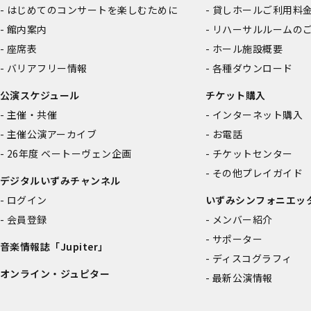
はじめてのコンサートを楽しむために
貸しホールご利用料
館内案内
リハーサルルームの
座席表
ホール施設概要
バリアフリー情報
各種ダウンロード
公演スケジュール
チケット購入
主催・共催
インターネット購入
主催公演アーカイブ
お電話
26年度 ベートーヴェン企画
チケットセンター
その他プレイガイド
デジタルいずみチャンネル
ログイン
いずみシンフォニエッ
会員登録
メンバー紹介
サポーター
音楽情報誌「Jupiter」
ディスコグラフィ
オンライン・ジュピター
最新公演情報