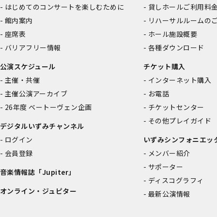
はじめてのコンサートを楽しむために
貸しホールご利用料
館内案内
リハーサルルームの
座席表
ホール施設概要
バリアフリー情報
各種ダウンロード
公演スケジュール
チケット購入
主催・共催
インターネット購入
主催公演アーカイブ
お電話
26年度 ベートーヴェン企画
チケットセンター
その他プレイガイド
デジタルいずみチャンネル
ログイン
いずみシンフォニエッ
会員登録
メンバー紹介
サポーター
音楽情報誌「Jupiter」
ディスコグラフィ
オンライン・ジュピター
最新公演情報