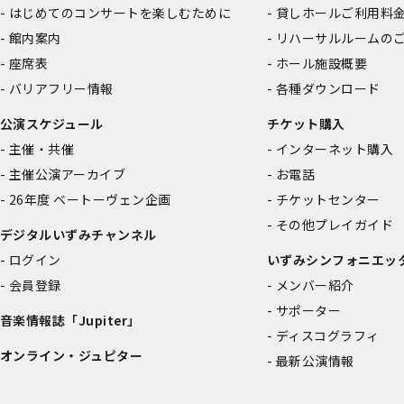
はじめてのコンサートを楽しむために
貸しホールご利用料
館内案内
リハーサルルームの
座席表
ホール施設概要
バリアフリー情報
各種ダウンロード
公演スケジュール
チケット購入
主催・共催
インターネット購入
主催公演アーカイブ
お電話
26年度 ベートーヴェン企画
チケットセンター
その他プレイガイド
デジタルいずみチャンネル
ログイン
いずみシンフォニエッ
会員登録
メンバー紹介
サポーター
音楽情報誌「Jupiter」
ディスコグラフィ
オンライン・ジュピター
最新公演情報