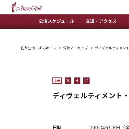
公演スケジュール
交通・アクセス
住友生命いずみホール
＞
公演アーカイブ
＞
ディヴェルティメン
主催
ディヴェルティメント
日時
2001年6月8日（