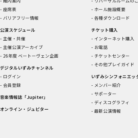
館内案内
リハーサルルームの
座席表
ホール施設概要
バリアフリー情報
各種ダウンロード
公演スケジュール
チケット購入
主催・共催
インターネット購入
主催公演アーカイブ
お電話
26年度 ベートーヴェン企画
チケットセンター
その他プレイガイド
デジタルいずみチャンネル
ログイン
いずみシンフォニエッ
会員登録
メンバー紹介
サポーター
音楽情報誌「Jupiter」
ディスコグラフィ
オンライン・ジュピター
最新公演情報