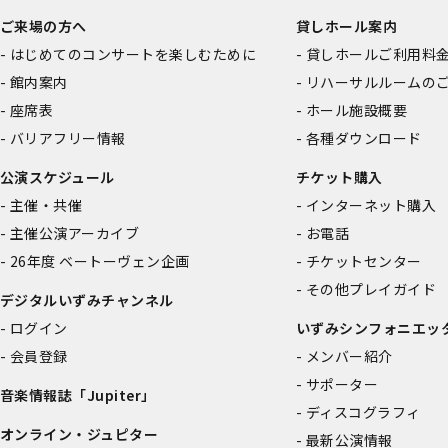
ご来場の方へ
貸しホール案内
はじめてのコンサートを楽しむために
貸しホールご利用料
館内案内
リハーサルルームの
座席表
ホール施設概要
バリアフリー情報
各種ダウンロード
公演スケジュール
チケット購入
主催・共催
インターネット購入
主催公演アーカイブ
お電話
26年度 ベートーヴェン企画
チケットセンター
その他プレイガイド
デジタルいずみチャンネル
ログイン
いずみシンフォニエッ
会員登録
メンバー紹介
サポーター
音楽情報誌「Jupiter」
ディスコグラフィ
オンライン・ジュピター
最新公演情報