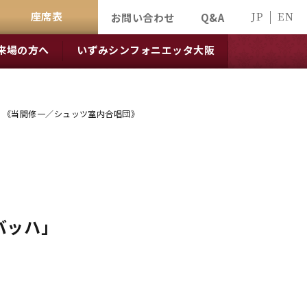
座席表
JP
EN
お問い合わせ
Q&A
来場の方へ
いずみシンフォニエッタ大阪
」 《当間修一／シュッツ室内合唱団》
バッハ」