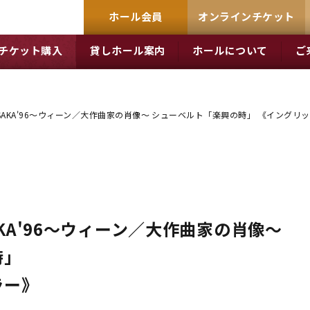
ホール会員
オンラインチケット
チケット購入
貸しホール案内
ホールについて
ご
 OSAKA'96～ウィーン／大作曲家の肖像～ シューベルト「楽興の時」 《イングリ
AKA'96～ウィーン／大作曲家の肖像～
時」
ラー》