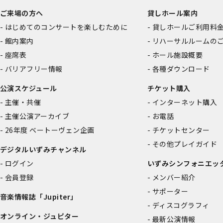
ご来場の方へ
貸しホール案内
はじめてのコンサートを楽しむために
貸しホールご利用料
館内案内
リハーサルルームの
座席表
ホール施設概要
バリアフリー情報
各種ダウンロード
公演スケジュール
チケット購入
主催・共催
インターネット購入
主催公演アーカイブ
お電話
26年度 ベートーヴェン企画
チケットセンター
その他プレイガイド
デジタルいずみチャンネル
ログイン
いずみシンフォニエッ
会員登録
メンバー紹介
サポーター
音楽情報誌「Jupiter」
ディスコグラフィ
オンライン・ジュピター
最新公演情報